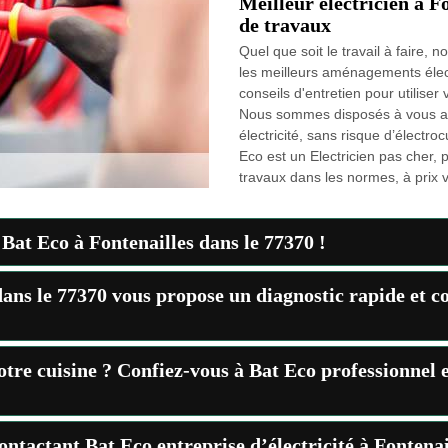
Meilleur électricien à 
de travaux
Quel que soit le travail à faire
les meilleurs aménagements élec
conseils d'entretien pour utiliser 
Nous sommes disposés à vous ai
électricité, sans risque d’électro
Eco est un Electricien pas cher,
travaux dans les normes, à prix 
à Bat Eco à Fontenailles dans le 77370 !
dans le 77370 vous propose un diagnostic rapide et c
otre cuisine ? Confiez-vous à Bat Eco professionnel en
ontactant Bat Eco entreprise d’électricité à Fontenai