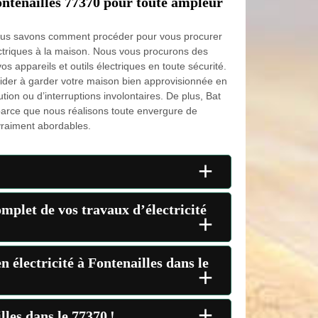
Fontenailles 77370 pour toute ampleur
, nous savons comment procéder pour vous procurer
triques à la maison. Nous vous procurons des
vos appareils et outils électriques en toute sécurité.
der à garder votre maison bien approvisionnée en
cution ou d’interruptions involontaires. De plus, Bat
 parce que nous réalisons toute envergure de
vraiment abordables.
+
omplet de vos travaux d’électricité
+
 électricité à Fontenailles dans le
+
+
lles dans le 77370 !