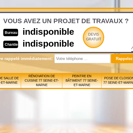
VOUS AVEZ UN PROJET DE TRAVAUX ?
indisponible
Bureau
DEVIS
GRATUIT
indisponible
Chantier
re rappelé immédiatement:
RÉNOVATION DE
PEINTRE EN
E SALLE DE
POSE DE CLOISO
CUISINE 77 SEINE-ET-
BÂTIMENT 77 SEINE-
E-ET-MARNE
77 SEINE-ET-MAR
MARNE
ET-MARNE