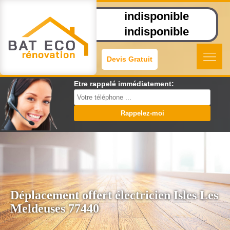
indisponible
indisponible
Devis Gratuit
Etre rappelé immédiatement:
Déplacement offert électricien Isles Les
Meldeuses 77440