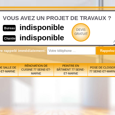
VOUS AVEZ UN PROJET DE TRAVAUX ?
indisponible
Bureau
DEVIS
GRATUIT
indisponible
Chantier
re rappelé immédiatement:
RÉNOVATION DE
PEINTRE EN
E SALLE DE
POSE DE CLOISO
CUISINE 77 SEINE-ET-
BÂTIMENT 77 SEINE-
E-ET-MARNE
77 SEINE-ET-MAR
MARNE
ET-MARNE