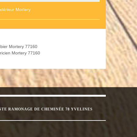
extérieur Mortery
bier Mortery 77160
tricien Mortery 77160
STE RAMONAGE DE CHEMINÉE 78 YVELINES