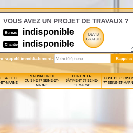
VOUS AVEZ UN PROJET DE TRAVAUX ?
indisponible
Bureau
DEVIS
GRATUIT
indisponible
Chantier
re rappelé immédiatement:
RÉNOVATION DE
PEINTRE EN
E SALLE DE
POSE DE CLOISO
CUISINE 77 SEINE-ET-
BÂTIMENT 77 SEINE-
E-ET-MARNE
77 SEINE-ET-MAR
MARNE
ET-MARNE