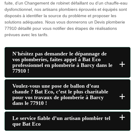
fuite, d’un Changement de robinet défaillant ou d’un chauffe-eau
dysfonctionnel, nos artisans plombiers éprouvés et équipés sont
disposés à identifier la source du problème et proposer les
solutions adéquates. Nous vous donnerons un Devis plomberie
77910 détaillé pour vous notifier des étapes de réalisations
prévues avec les tarifs.
N'hésitez pas demander le dépannage de
vos plomberies, faites appel à Bat Eco
+
professionnel en plomberie à Barcy dans le
77910 !
Voulez-vous une pose de ballon d’eau
chaude ? Bat Eco, c’est le plus charitable
+
pour vos travaux de plomberie à Barcy
dans le 77910 !
+
Le service fiable d’un artisan plombier tel
que Bat Eco