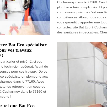
Cucharmoy dans le 77160. Ces tr
plomberie très compliqués. Et po
connaisseur puisque c’est une 
compétences. Alors, nous vous co
vous garantit d’apporter une tou
contactez vite Bat Eco à Cuchar
des sanitaires impeccables. Cherc
tez Bat Eco spécialiste
our vos travaux
 !
rticulier et privé. Et si vos
e le technicien adéquat. Avant de
penses pour ces travaux. De ce
Eco spécialiste en plomberie aux
ucharmoy dans le 77160. Avec
yauteries retrouvent un coup de
o à Cucharmoy dans le 77160 et
mberie !
r tel que Bat Eco