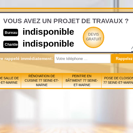
VOUS AVEZ UN PROJET DE TRAVAUX ?
indisponible
Bureau
DEVIS
GRATUIT
indisponible
Chantier
re rappelé immédiatement:
RÉNOVATION DE
PEINTRE EN
E SALLE DE
POSE DE CLOISO
CUISINE 77 SEINE-ET-
BÂTIMENT 77 SEINE-
E-ET-MARNE
77 SEINE-ET-MAR
MARNE
ET-MARNE