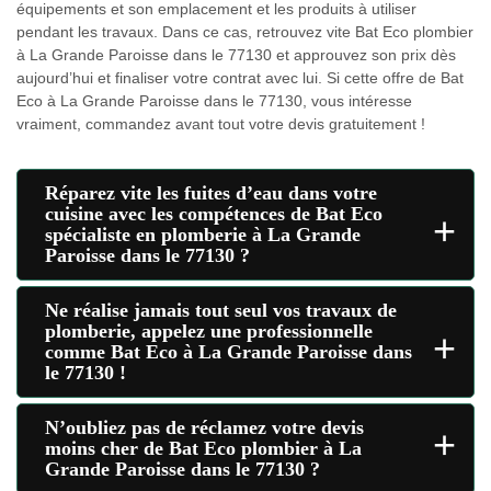
équipements et son emplacement et les produits à utiliser
pendant les travaux. Dans ce cas, retrouvez vite Bat Eco plombier
à La Grande Paroisse dans le 77130 et approuvez son prix dès
aujourd’hui et finaliser votre contrat avec lui. Si cette offre de Bat
Eco à La Grande Paroisse dans le 77130, vous intéresse
vraiment, commandez avant tout votre devis gratuitement !
Réparez vite les fuites d’eau dans votre
cuisine avec les compétences de Bat Eco
+
spécialiste en plomberie à La Grande
Paroisse dans le 77130 ?
Ne réalise jamais tout seul vos travaux de
plomberie, appelez une professionnelle
+
comme Bat Eco à La Grande Paroisse dans
le 77130 !
N’oubliez pas de réclamez votre devis
+
moins cher de Bat Eco plombier à La
Grande Paroisse dans le 77130 ?