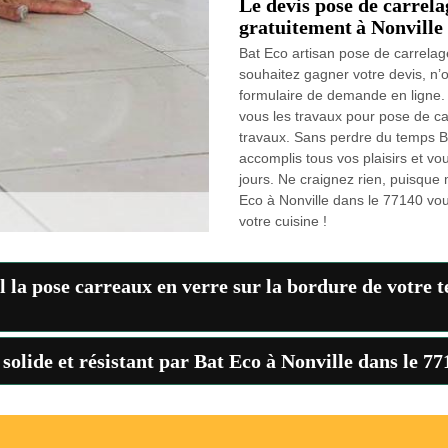
Le devis pose de carrela
gratuitement à Nonville 
Bat Eco artisan pose de carrelag
souhaitez gagner votre devis, n’o
formulaire de demande en ligne. 
vous les travaux pour pose de car
travaux. Sans perdre du temps Ba
accomplis tous vos plaisirs et vo
jours. Ne craignez rien, puisque 
Eco à Nonville dans le 77140 vous
votre cuisine !
l la pose carreaux en verre sur la bordure de votre 
 solide et résistant par Bat Eco à Nonville dans le 77