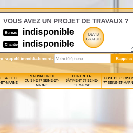
VOUS AVEZ UN PROJET DE TRAVAUX ?
indisponible
Bureau
DEVIS
GRATUIT
indisponible
Chantier
re rappelé immédiatement:
RÉNOVATION DE
PEINTRE EN
E SALLE DE
POSE DE CLOISO
CUISINE 77 SEINE-ET-
BÂTIMENT 77 SEINE-
E-ET-MARNE
77 SEINE-ET-MAR
MARNE
ET-MARNE