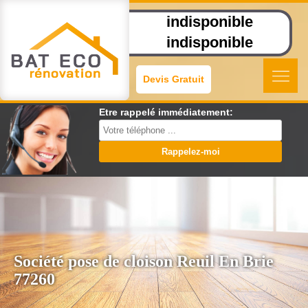
indisponible
indisponible
Devis Gratuit
Etre rappelé immédiatement:
Société pose de cloison Reuil En Brie
77260