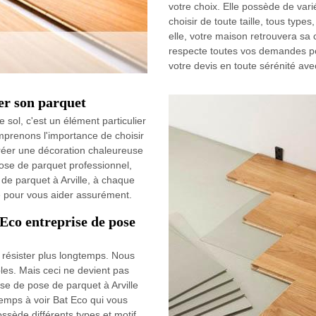
votre choix. Elle possède de var
choisir de toute taille, tous type
elle, votre maison retrouvera sa c
respecte toutes vos demandes p
votre devis en toute sérénité ave
ler son parquet
 sol, c'est un élément particulier
mprenons l'importance de choisir
créer une décoration chaleureuse
pose de parquet professionnel,
 de parquet à Arville, à chaque
e pour vous aider assurément.
Eco entreprise de pose
 résister plus longtemps. Nous
les. Mais ceci ne devient pas
ise de pose de parquet à Arville
temps à voir Bat Eco qui vous
ssède différents types et motif