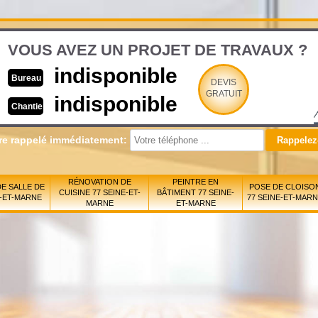
VOUS AVEZ UN PROJET DE TRAVAUX ?
indisponible
Bureau
DEVIS
GRATUIT
indisponible
Chantier
re rappelé immédiatement:
RÉNOVATION DE
PEINTRE EN
E SALLE DE
POSE DE CLOISO
CUISINE 77 SEINE-ET-
BÂTIMENT 77 SEINE-
E-ET-MARNE
77 SEINE-ET-MAR
MARNE
ET-MARNE