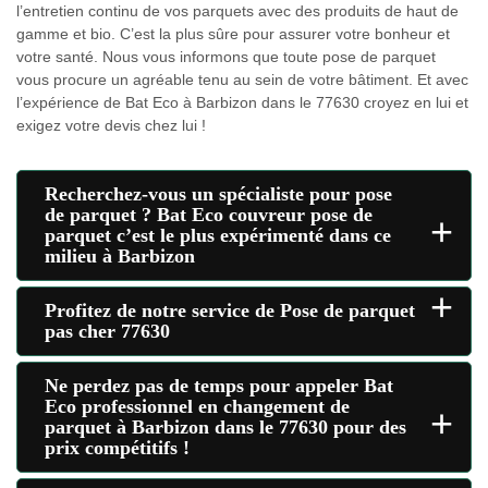
l’entretien continu de vos parquets avec des produits de haut de
gamme et bio. C’est la plus sûre pour assurer votre bonheur et
votre santé. Nous vous informons que toute pose de parquet
vous procure un agréable tenu au sein de votre bâtiment. Et avec
l’expérience de Bat Eco à Barbizon dans le 77630 croyez en lui et
exigez votre devis chez lui !
Recherchez-vous un spécialiste pour pose
de parquet ? Bat Eco couvreur pose de
+
parquet c’est le plus expérimenté dans ce
milieu à Barbizon
+
Profitez de notre service de Pose de parquet
pas cher 77630
Ne perdez pas de temps pour appeler Bat
Eco professionnel en changement de
+
parquet à Barbizon dans le 77630 pour des
prix compétitifs !