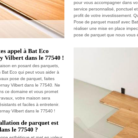
pour vous accompagner dans votr
service personnalisé, ponctuel et
profit de votre investissement. Q
Pose de parquet massif avec Ba
réaliser une mise en place impec
pose de parquet que nous vous é
tes appel à Bat Eco
y Vilbert dans le 77540 !
maison en posant des parquets,
Bat Eco qui peut vous aider à
vaux pose de parquet, faites
rnay Vilbert dans le 77540. Ne
ans ce domaine et vous promet
travaux, votre maison sera
istants et faciles à entretenir.
rnay Vilbert dans le 77540 !
allation de parquet est
dans le 77540 ?
onne esthétique et met en valeur