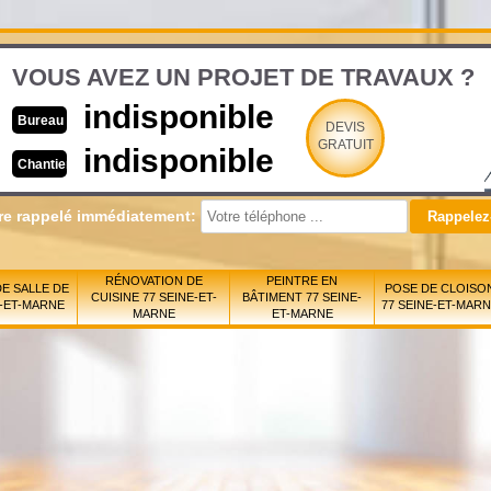
VOUS AVEZ UN PROJET DE TRAVAUX ?
indisponible
Bureau
DEVIS
GRATUIT
indisponible
Chantier
re rappelé immédiatement:
RÉNOVATION DE
PEINTRE EN
E SALLE DE
POSE DE CLOISO
CUISINE 77 SEINE-ET-
BÂTIMENT 77 SEINE-
E-ET-MARNE
77 SEINE-ET-MAR
MARNE
ET-MARNE