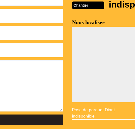
indisp
Chantier
Nous localiser
Pose de parquet Diant
indisponible