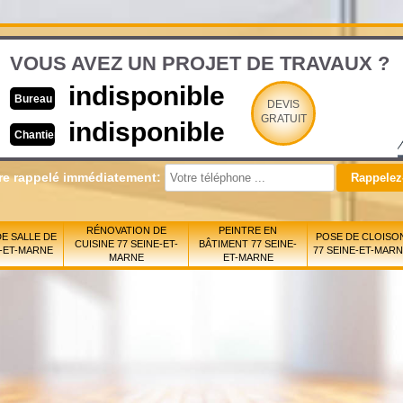
VOUS AVEZ UN PROJET DE TRAVAUX ?
indisponible
Bureau
DEVIS
GRATUIT
indisponible
Chantier
re rappelé immédiatement:
RÉNOVATION DE
PEINTRE EN
E SALLE DE
POSE DE CLOISO
CUISINE 77 SEINE-ET-
BÂTIMENT 77 SEINE-
E-ET-MARNE
77 SEINE-ET-MAR
MARNE
ET-MARNE