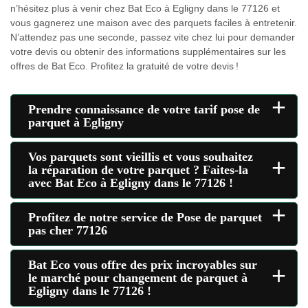
n’hésitez plus à venir chez Bat Eco à Egligny dans le 77126 et
vous gagnerez une maison avec des parquets faciles à entretenir.
N’attendez pas une seconde, passez vite chez lui pour demander
votre devis ou obtenir des informations supplémentaires sur les
offres de Bat Eco. Profitez la gratuité de votre devis !
+
Prendre connaissance de votre tarif pose de
parquet à Egligny
Vos parquets sont vieillis et vous souhaitez
+
la réparation de votre parquet ? Faites-la
avec Bat Eco à Egligny dans le 77126 !
+
Profitez de notre service de Pose de parquet
pas cher 77126
Bat Eco vous offre des prix incroyables sur
+
le marché pour changement de parquet à
Egligny dans le 77126 !