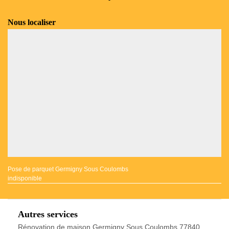
Nous localiser
Pose de parquet Germigny Sous Coulombs
indisponible
Autres services
Rénovation de maison Germigny Sous Coulombs 77840