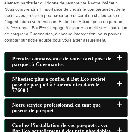
élément particulier qui donne de l’empreinte à votre intérieur.
Nous comprenons l'importance de choisir le bon parquet et de le
poser avec précision pour créer une décoration chaleureuse et
élégante dans votre maison. En tant qu’Artisan pose de parquet
professionnel, Bat Eco s’engage à assurer la meilleure Installation
de parquet à Guermantes, à chaque intervention. Vous pouvez
compter sur notre équipe pour vous aider assurément.
+
Prendre connaissance de votre tarif pose de
parquet à Guermantes
N’hésitez plus à confier à Bat Eco société
+
pose de parquet à Guermantes dans le
77600 !
+
Notre service professionnel en tant que
poseur de parquet
Confiez l’installation de vos parquets avec
+
Bat Eco actuellement à des prix abordables