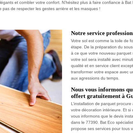
élégants et combler votre confort. N’hésitez plus à faire confiance à B
lie pas de respecter les gestes arrière et les masques !
Notre service profession
Votre sol est comme la toile de 
étape. De la préparation du sous
à ce que votre nouveau parquet s
votre sol sera installé avec min
qualité et en service client exce
transformer votre espace avec un
aux agressions du temps.
Nous vous informons que 
offert gratuitement à G
L’installation de parquet procur
votre décoration intérieure. Et s
vous informons que le devis insta
dans le 77390. Bat Eco spéciali
propose ses services pour tous vo