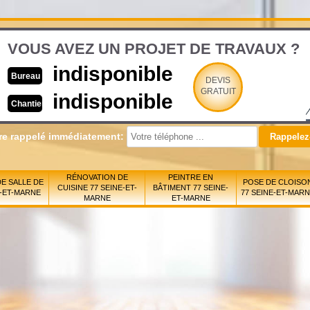
VOUS AVEZ UN PROJET DE TRAVAUX ?
indisponible
Bureau
DEVIS
GRATUIT
indisponible
Chantier
re rappelé immédiatement:
RÉNOVATION DE
PEINTRE EN
E SALLE DE
POSE DE CLOISO
CUISINE 77 SEINE-ET-
BÂTIMENT 77 SEINE-
E-ET-MARNE
77 SEINE-ET-MAR
MARNE
ET-MARNE