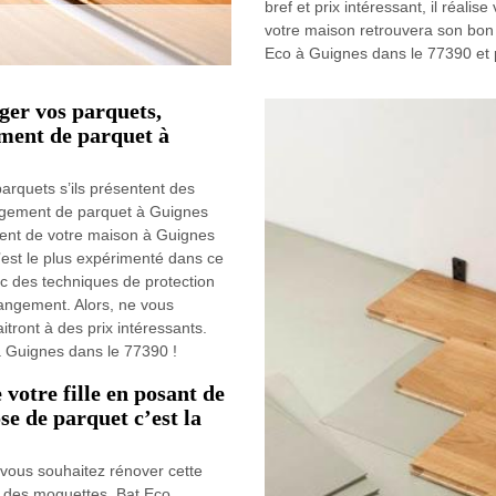
bref et prix intéressant, il réalis
votre maison retrouvera son bon ét
Eco à Guignes dans le 77390 et p
ger vos parquets,
ment de parquet à
arquets s’ils présentent des
angement de parquet à Guignes
ment de votre maison à Guignes
’est le plus expérimenté dans ce
c des techniques de protection
hangement. Alors, ne vous
itront à des prix intéressants.
à Guignes dans le 77390 !
votre fille en posant de
se de parquet c’est la
t vous souhaitez rénover cette
 des moquettes. Bat Eco