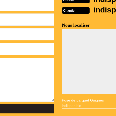
Bureau
indisp
Chantier
Nous localiser
Pose de parquet Guignes
indisponible