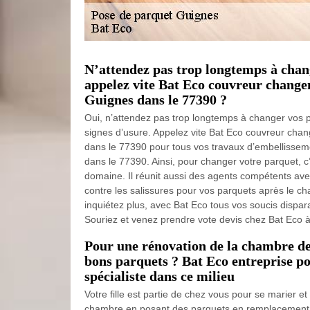
N’attendez pas trop longtemps à chan
appelez vite Bat Eco couvreur change
Guignes dans le 77390 ?
Oui, n’attendez pas trop longtemps à changer vos p
signes d’usure. Appelez vite Bat Eco couvreur ch
dans le 77390 pour tous vos travaux d’embellisse
dans le 77390. Ainsi, pour changer votre parquet, c
domaine. Il réunit aussi des agents compétents ave
contre les salissures pour vos parquets après le c
inquiétez plus, avec Bat Eco tous vos soucis dispara
Souriez et venez prendre vote devis chez Bat Eco 
Pour une rénovation de la chambre de 
bons parquets ? Bat Eco entreprise po
spécialiste dans ce milieu
Votre fille est partie de chez vous pour se marier e
chambre en posant des parquets en remplacement