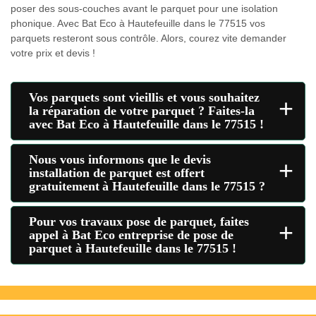
poser des sous-couches avant le parquet pour une isolation
phonique. Avec Bat Eco à Hautefeuille dans le 77515 vos
parquets resteront sous contrôle. Alors, courez vite demander
votre prix et devis !
Vos parquets sont vieillis et vous souhaitez
+
la réparation de votre parquet ? Faites-la
avec Bat Eco à Hautefeuille dans le 77515 !
Nous vous informons que le devis
+
installation de parquet est offert
gratuitement à Hautefeuille dans le 77515 ?
Pour vos travaux pose de parquet, faites
+
appel à Bat Eco entreprise de pose de
parquet à Hautefeuille dans le 77515 !