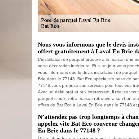
Nous vous informons que le devis inst
offert gratuitement à Laval En Brie d
L’installation de parquet procure à la maison une b
votre décoration intérieure. Et si un jour vous penc
vous informons que le devis installation de parquet 
Brie dans le 77148. Bat Eco spécialiste pose de par
77148 vous propose ses services pour tous vos trav
Avec un délai bref et prix intéressant, il réalise vos 
parquet cloué, votre maison retrouvera son bon état 
offres de Bat Eco à Laval En Brie dans le 77148 et 
N’attendez pas trop longtemps à chan
appelez vite Bat Eco couvreur change
En Brie dans le 77148 ?
Oui, n’attendez pas trop longtemps à changer vos p