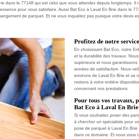
e dans le 77148 qui est celui que vous attendez depuis longtemps. Il 
ssence pour vous satisfaire. Aussi Bat Eco à Laval En Brie dans le 771
changement de parquet. Et ne vous inquiétez pas puisque votre devis est
Profitez de notre servic
En choisissant Bat Eco, notre En
et la durabilité des travaux. Nou
supérieure et nous garantissons 
années de satisfaction. Nous vei
environs de Laval En Brie et sa r
restons à votre entière dispositio
concernant nos prestations.
Pour tous vos travaux, p
Bat Eco à Laval En Brie 
Si vous souhaitez poser des parq
à chercher un spécialiste pour vo
pose de parquet à Laval En Brie
dans ce domaine. Et nous vous co