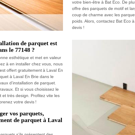
votre bien-être à Bat Eco. De plus
offre des parquets de motif et l
coup de charme avec les parquets
poids. Alors, contactez Bat Eco à
devis !
allation de parquet est
ans le 77148 ?
onne esthétique et met en valeur
hez à en installer chez vous, nous
est offert gratuitement à Laval En
quet à Laval En Brie dans le
aux d’installation de parquet.
travaux. Et si vous choisissez le
et très design. Profitez vite les
prenez votre devis !
ger vos parquets,
ment de parquet à Laval
arquets s’ils présentent des