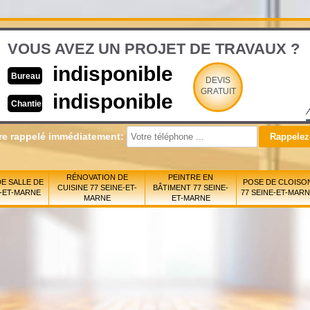
VOUS AVEZ UN PROJET DE TRAVAUX ?
indisponible
Bureau
DEVIS
GRATUIT
indisponible
Chantier
re rappelé immédiatement:
RÉNOVATION DE
PEINTRE EN
E SALLE DE
POSE DE CLOISO
CUISINE 77 SEINE-ET-
BÂTIMENT 77 SEINE-
E-ET-MARNE
77 SEINE-ET-MAR
MARNE
ET-MARNE