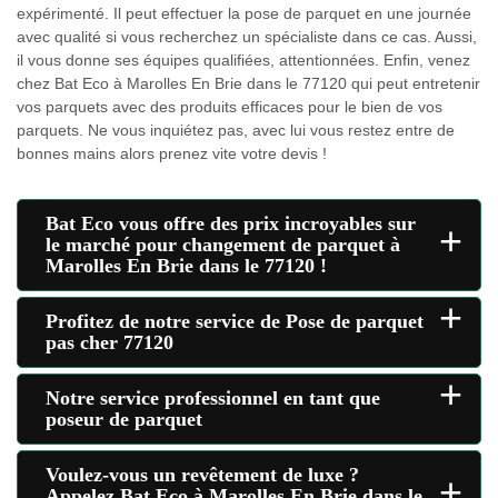
expérimenté. Il peut effectuer la pose de parquet en une journée
avec qualité si vous recherchez un spécialiste dans ce cas. Aussi,
il vous donne ses équipes qualifiées, attentionnées. Enfin, venez
chez Bat Eco à Marolles En Brie dans le 77120 qui peut entretenir
vos parquets avec des produits efficaces pour le bien de vos
parquets. Ne vous inquiétez pas, avec lui vous restez entre de
bonnes mains alors prenez vite votre devis !
Bat Eco vous offre des prix incroyables sur
+
le marché pour changement de parquet à
Marolles En Brie dans le 77120 !
+
Profitez de notre service de Pose de parquet
pas cher 77120
+
Notre service professionnel en tant que
poseur de parquet
Voulez-vous un revêtement de luxe ?
+
Appelez Bat Eco à Marolles En Brie dans le