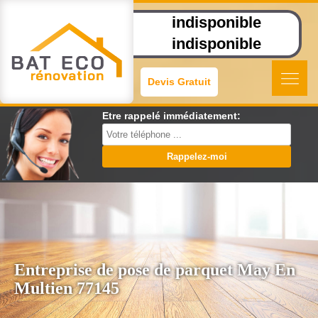
indisponible
indisponible
Devis Gratuit
Etre rappelé immédiatement:
Entreprise de pose de parquet May En
Multien 77145