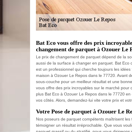
Bat Eco vous offre des prix incroyabl
changement de parquet à Ozouer Le R
Le prix de changement de parquet dépend de la soci
aussi de la surface à changer en parquet. Bat Ec
est un professionnel qui cherche toujours les idées 
maison à Ozouer Le Repos dans le 77720. Avant de 
sous-couche pour un meilleur résultat et une bonne i
vous offre des prix incroyables sur le marché pour 
plus Bat Eco à Ozouer Le Repos dans le 77720 en c
vos côtés. Alors, demandez-lui vite votre prix et votr
Votre Pose de parquet à Ozouer Le R
Nos poseurs de parquet compétents maîtrisent les
témoigner un résultat irréprochable. Que vous vouli
parquet massif ou du stratifié, nous vous dirigeons