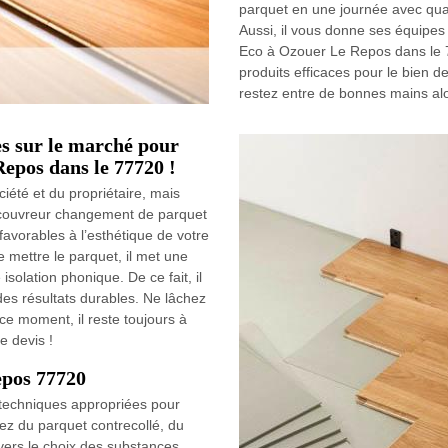
parquet en une journée avec qual
Aussi, il vous donne ses équipes 
Eco à Ozouer Le Repos dans le 7
produits efficaces pour le bien d
restez entre de bonnes mains alor
es sur le marché pour
epos dans le 77720 !
été et du propriétaire, mais
o couvreur changement de parquet
favorables à l’esthétique de votre
mettre le parquet, il met une
solation phonique. De ce fait, il
des résultats durables. Ne lâchez
e moment, il reste toujours à
e devis !
epos 77720
 techniques appropriées pour
ez du parquet contrecollé, du
 vers le choix des substances,