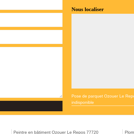
Nous localiser
Pose de parquet Ozouer Le Rep
indisponible
Peintre en bâtiment Ozouer Le Repos 77720
Plom