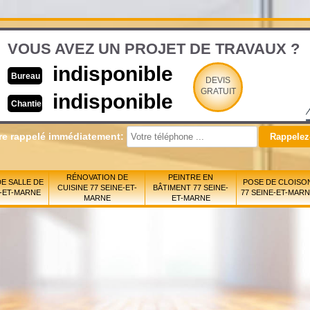
VOUS AVEZ UN PROJET DE TRAVAUX ?
indisponible
Bureau
DEVIS
GRATUIT
indisponible
Chantier
re rappelé immédiatement:
RÉNOVATION DE
PEINTRE EN
E SALLE DE
POSE DE CLOISO
CUISINE 77 SEINE-ET-
BÂTIMENT 77 SEINE-
E-ET-MARNE
77 SEINE-ET-MAR
MARNE
ET-MARNE