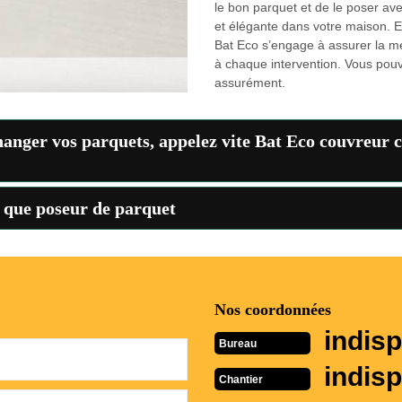
le bon parquet et de le poser av
et élégante dans votre maison. E
Bat Eco s’engage à assurer la me
à chaque intervention. Vous pou
assurément.
hanger vos parquets, appelez vite Bat Eco couvreur
t que poseur de parquet
Nos coordonnées
indisp
Bureau
indisp
Chantier