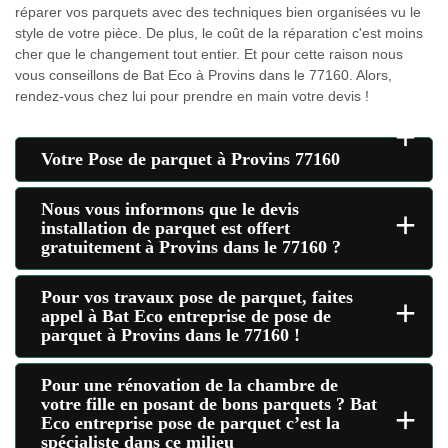
réparer vos parquets avec des techniques bien organisées vu le
style de votre pièce. De plus, le coût de la réparation c'est moins
cher que le changement tout entier. Et pour cette raison nous
vous conseillons de Bat Eco à Provins dans le 77160. Alors,
rendez-vous chez lui pour prendre en main votre devis !
+
Votre Pose de parquet à Provins 77160
Nous vous informons que le devis
+
installation de parquet est offert
gratuitement à Provins dans le 77160 ?
Pour vos travaux pose de parquet, faites
+
appel à Bat Eco entreprise de pose de
parquet à Provins dans le 77160 !
Pour une rénovation de la chambre de
votre fille en posant de bons parquets ? Bat
+
Eco entreprise pose de parquet c’est la
spécialiste dans ce milieu