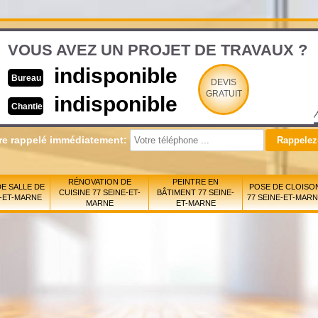
VOUS AVEZ UN PROJET DE TRAVAUX ?
indisponible
Bureau
DEVIS
GRATUIT
indisponible
Chantier
re rappelé immédiatement:
RÉNOVATION DE
PEINTRE EN
E SALLE DE
POSE DE CLOISO
CUISINE 77 SEINE-ET-
BÂTIMENT 77 SEINE-
E-ET-MARNE
77 SEINE-ET-MAR
MARNE
ET-MARNE