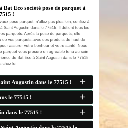
 à Bat Eco société pose de parquet à
7515 !
vaux pose parquet, n’allez pas plus loin, confiez à
 Saint Augustin dans le 77515. Il détient tous les
os parquets. Après la pose de parquets, elle
inu de vos parquets avec des produits de haut de
 pour assurer votre bonheur et votre santé. Nous
e parquet vous procure un agréable tenu au sein
érience de Bat Eco à Saint Augustin dans le 77515
 chez lui !
+
aint Augustin dans le 77515 !
+
ns le 77515 !
+
n dans le 77515 !
 Saint Augustin dans le 77515 le