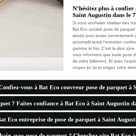
N’hésitez plus à confier
Saint Augustin dans le 7
Si vous souhaiter réaliser des tra
Bat Eco société pose de parquet à
atouts pour poser correctement v
accomplit aussi l’entretien cont
gamme et bio. C’est la plus sûre
vous informons que toute pose d
de votre bâtiment. Et avec l’exp
croyez en lui et exigez votre devis
Confiez-vous à Bat Eco couvreur pose de parquet à S
quet ? Faites confiance à Bat Eco à Saint Augustin da
at Eco entreprise de pose de parquet à Saint Augusti
 bain avec pose de parquet ? Cherchez vite Bat Eco à