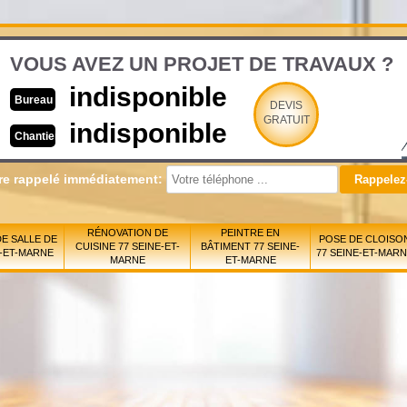
VOUS AVEZ UN PROJET DE TRAVAUX ?
indisponible
Bureau
DEVIS
GRATUIT
indisponible
Chantier
re rappelé immédiatement:
RÉNOVATION DE
PEINTRE EN
E SALLE DE
POSE DE CLOISO
CUISINE 77 SEINE-ET-
BÂTIMENT 77 SEINE-
E-ET-MARNE
77 SEINE-ET-MAR
MARNE
ET-MARNE