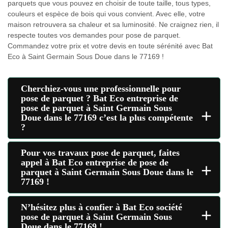
parquets que vous pouvez en choisir de toute taille, tous types,
couleurs et espèce de bois qui vous convient. Avec elle, votre
maison retrouvera sa chaleur et sa luminosité. Ne craignez rien, il
respecte toutes vos demandes pour pose de parquet.
Commandez votre prix et votre devis en toute sérénité avec Bat
Eco à Saint Germain Sous Doue dans le 77169 !
Cherchiez-vous une professionnelle pour
pose de parquet ? Bat Eco entreprise de
pose de parquet à Saint Germain Sous
+
Doue dans le 77169 c’est la plus compétente
?
Pour vos travaux pose de parquet, faites
appel à Bat Eco entreprise de pose de
+
parquet à Saint Germain Sous Doue dans le
77169 !
N’hésitez plus à confier à Bat Eco société
+
pose de parquet à Saint Germain Sous
Doue dans le 77169 !