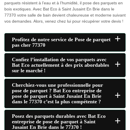
parquets résistent à l’eau et à l’humidité, il pose des parquets en
bois exotiques. Avec Bat Eco à Saint Jusaint En Brie dans le
77370 votre salle de bain devient chaleureuse et moderne suivant
vos demandes. Alors, venez chez lui pour récupérer votre devis !
+
Profitez de notre service de Pose de parquet
pas cher 77370
Confiez l’installation de vos parquets avec
+
Bat Eco actuellement à des prix abordables
sur le marché !
Cherchiez-vous une professionnelle pour
pose de parquet ? Bat Eco entreprise de
+
pose de parquet à Saint Jusaint En Brie
dans le 77370 c’est la plus compétente ?
Posez des parquets durables avec Bat Eco
+
entreprise de pose de parquet à Saint
Jusaint En Brie dans le 77370 !