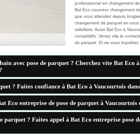
professionnel en changement de
Bat Eco couvreur changement de 
que vous attendez depuis longtem
changement de parquet en vous 
satisfaire. Aussi Bat Eco à Vauc
compétitifs. Venez vite le contac
de parquet. Et ne vous inquiétez 
 bain avec pose de parquet ? Cherchez vite Bat Eco à
?
quet ? Faites confiance à Bat Eco à Vaucourtois dans
at Eco entreprise de pose de parquet à Vaucourtois 
de parquet ? Faites appel à Bat Eco entreprise pose 