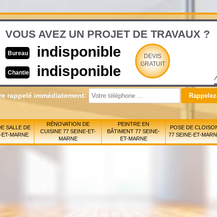
VOUS AVEZ UN PROJET DE TRAVAUX ?
indisponible
Bureau
DEVIS
GRATUIT
indisponible
Chantier
re rappelé immédiatement:
RÉNOVATION DE
PEINTRE EN
E SALLE DE
POSE DE CLOISO
CUISINE 77 SEINE-ET-
BÂTIMENT 77 SEINE-
E-ET-MARNE
77 SEINE-ET-MAR
MARNE
ET-MARNE