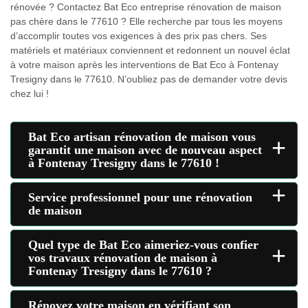
rénovée ? Contactez Bat Eco entreprise rénovation de maison
pas chère dans le 77610 ? Elle recherche par tous les moyens
d’accomplir toutes vos exigences à des prix pas chers. Ses
matériels et matériaux conviennent et redonnent un nouvel éclat
à votre maison après les interventions de Bat Eco à Fontenay
Tresigny dans le 77610. N’oubliez pas de demander votre devis
chez lui !
Bat Eco artisan rénovation de maison vous
+
garantit une maison avec de nouveau aspect
à Fontenay Tresigny dans le 77610 !
+
Service professionnel pour une rénovation
de maison
Quel type de Bat Eco aimeriez-vous confier
+
vos travaux rénovation de maison à
Fontenay Tresigny dans le 77610 ?
Rénovez votre maison en vérifiant son