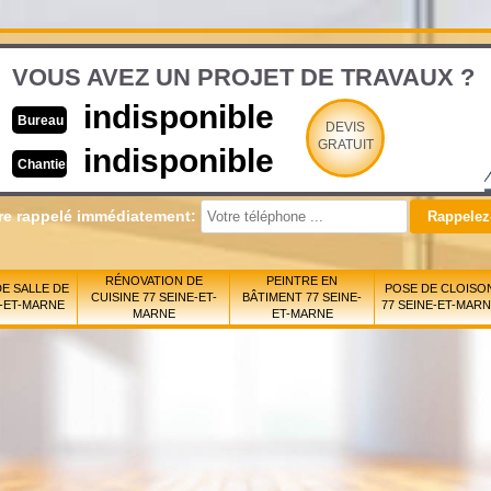
VOUS AVEZ UN PROJET DE TRAVAUX ?
indisponible
Bureau
DEVIS
GRATUIT
indisponible
Chantier
re rappelé immédiatement:
RÉNOVATION DE
PEINTRE EN
E SALLE DE
POSE DE CLOISO
CUISINE 77 SEINE-ET-
BÂTIMENT 77 SEINE-
E-ET-MARNE
77 SEINE-ET-MAR
MARNE
ET-MARNE