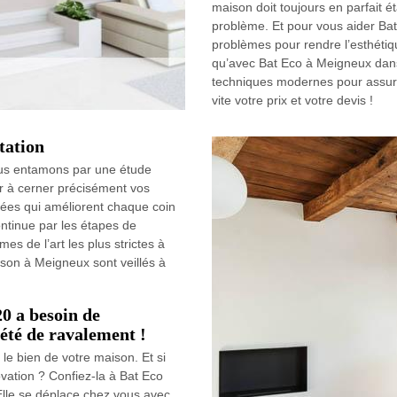
maison doit toujours en parfait 
problème. Et pour vous aider Bat 
problèmes pour rendre l’esthétiq
qu’avec Bat Eco à Meigneux dans 
techniques modernes pour assurer
vite votre prix et votre devis !
tation
us entamons par une étude
r à cerner précisément vos
iées qui améliorent chaque coin
ntinue par les étapes de
s de l’art les plus strictes à
son à Meigneux sont veillés à
0 a besoin de
iété de ravalement !
le bien de votre maison. Et si
vation ? Confiez-la à Bat Eco
lle se déplace chez vous avec