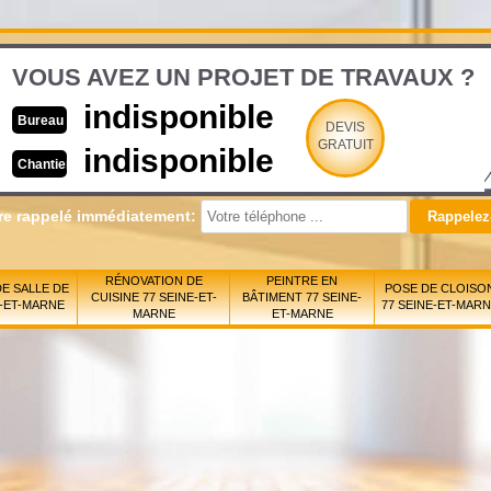
VOUS AVEZ UN PROJET DE TRAVAUX ?
indisponible
Bureau
DEVIS
GRATUIT
indisponible
Chantier
re rappelé immédiatement:
RÉNOVATION DE
PEINTRE EN
E SALLE DE
POSE DE CLOISO
CUISINE 77 SEINE-ET-
BÂTIMENT 77 SEINE-
E-ET-MARNE
77 SEINE-ET-MAR
MARNE
ET-MARNE