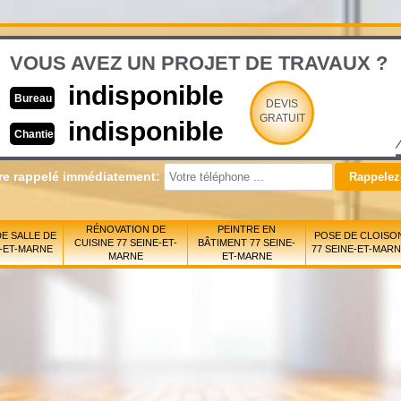
VOUS AVEZ UN PROJET DE TRAVAUX ?
indisponible
Bureau
DEVIS
GRATUIT
indisponible
Chantier
re rappelé immédiatement:
RÉNOVATION DE
PEINTRE EN
E SALLE DE
POSE DE CLOISO
CUISINE 77 SEINE-ET-
BÂTIMENT 77 SEINE-
E-ET-MARNE
77 SEINE-ET-MAR
MARNE
ET-MARNE