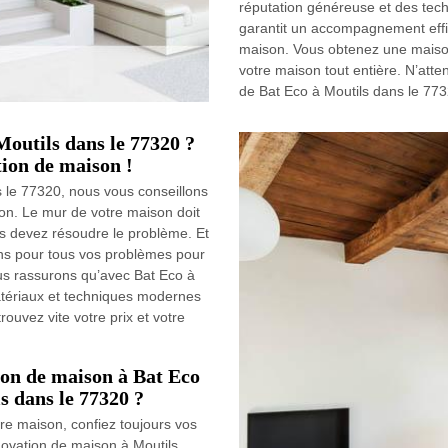
réputation généreuse et des tec
garantit un accompagnement effi
maison. Vous obtenez une maison 
votre maison tout entière. N’atte
de Bat Eco à Moutils dans le 7732
Moutils dans le 77320 ?
tion de maison !
ns le 77320, nous vous conseillons
son. Le mur de votre maison doit
us devez résoudre le problème. Et
ions pour tous vos problèmes pour
ous rassurons qu’avec Bat Eco à
matériaux et techniques modernes
rouvez vite votre prix et votre
ion de maison à Bat Eco
s dans le 77320 ?
re maison, confiez toujours vos
novation de maison à Moutils