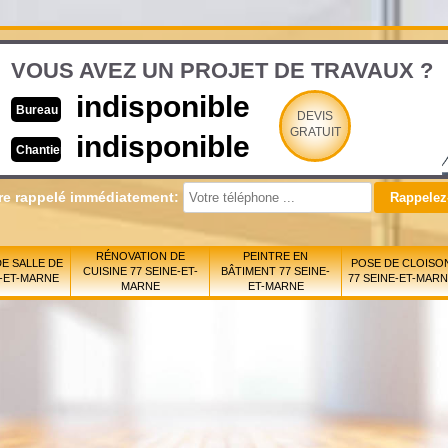
VOUS AVEZ UN PROJET DE TRAVAUX ?
indisponible
Bureau
DEVIS
GRATUIT
indisponible
Chantier
re rappelé immédiatement:
RÉNOVATION DE
PEINTRE EN
E SALLE DE
POSE DE CLOISO
CUISINE 77 SEINE-ET-
BÂTIMENT 77 SEINE-
E-ET-MARNE
77 SEINE-ET-MAR
MARNE
ET-MARNE