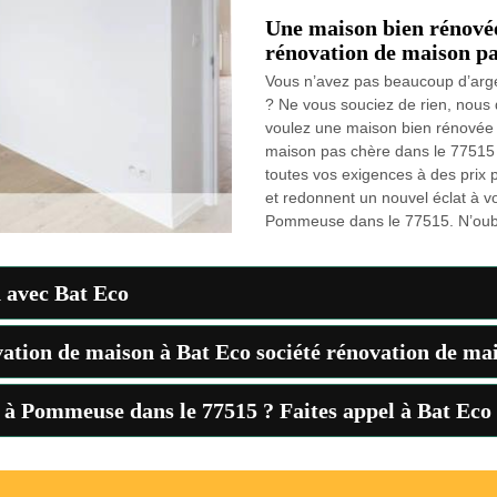
Une maison bien rénovée
rénovation de maison pa
Vous n’avez pas beaucoup d’arge
? Ne vous souciez de rien, nous 
voulez une maison bien rénovée 
maison pas chère dans le 77515 
toutes vos exigences à des prix 
et redonnent un nouvel éclat à v
Pommeuse dans le 77515. N’oubli
 avec Bat Eco
vation de maison à Bat Eco société rénovation de m
e à Pommeuse dans le 77515 ? Faites appel à Bat Eco