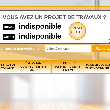
VOUS AVEZ UN PROJET DE TRAVAUX ?
indisponible
Bureau
DEVIS
GRATUIT
indisponible
Chantier
re rappelé immédiatement:
RÉNOVATION DE
PEINTRE EN
E SALLE DE
POSE DE CLOISO
CUISINE 77 SEINE-ET-
BÂTIMENT 77 SEINE-
E-ET-MARNE
77 SEINE-ET-MAR
MARNE
ET-MARNE