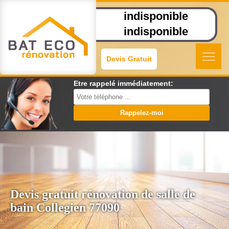
indisponible
indisponible
Devis Gratuit
Etre rappelé immédiatement:
Devis gratuit rénovation de salle de
bain Collegien 77090