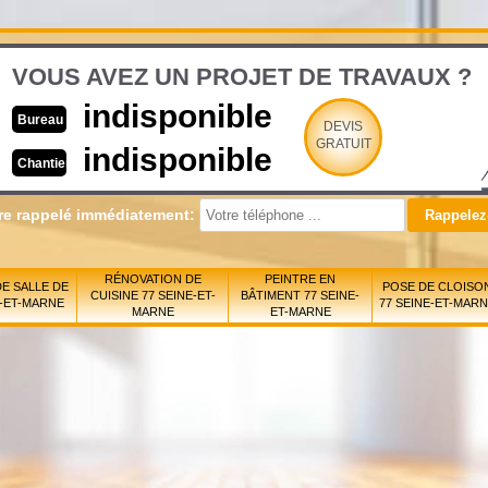
VOUS AVEZ UN PROJET DE TRAVAUX ?
indisponible
Bureau
DEVIS
GRATUIT
indisponible
Chantier
re rappelé immédiatement:
RÉNOVATION DE
PEINTRE EN
E SALLE DE
POSE DE CLOISO
CUISINE 77 SEINE-ET-
BÂTIMENT 77 SEINE-
E-ET-MARNE
77 SEINE-ET-MAR
MARNE
ET-MARNE