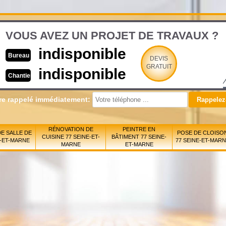
VOUS AVEZ UN PROJET DE TRAVAUX ?
indisponible
Bureau
DEVIS
GRATUIT
indisponible
Chantier
re rappelé immédiatement:
RÉNOVATION DE
PEINTRE EN
E SALLE DE
POSE DE CLOISO
CUISINE 77 SEINE-ET-
BÂTIMENT 77 SEINE-
E-ET-MARNE
77 SEINE-ET-MAR
MARNE
ET-MARNE