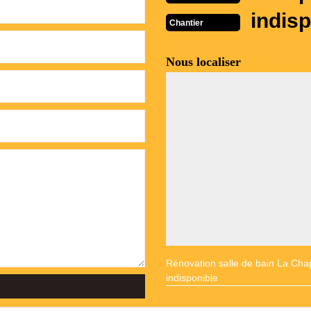
indisp
Chantier
Nous localiser
Rénovation salle de bain La Cha
indisponible