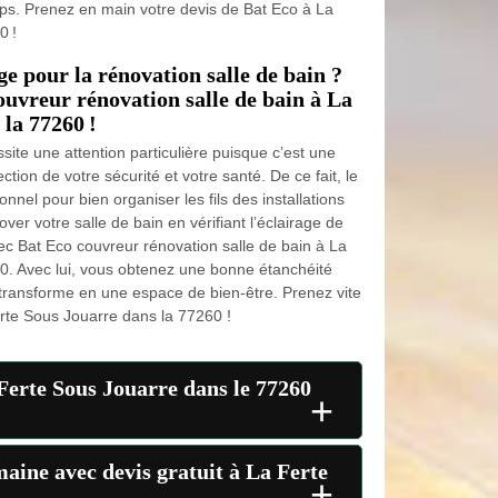
ps. Prenez en main votre devis de Bat Eco à La
0 !
ge pour la rénovation salle de bain ?
ouvreur rénovation salle de bain à La
la 77260 !
site une attention particulière puisque c’est une
ction de votre sécurité et votre santé. De ce fait, le
nnel pour bien organiser les fils des installations
over votre salle de bain en vérifiant l’éclairage de
vec Bat Eco couvreur rénovation salle de bain à La
0. Avec lui, vous obtenez une bonne étanchéité
 transforme en une espace de bien-être. Prenez vite
rte Sous Jouarre dans la 77260 !
Ferte Sous Jouarre dans le 77260
+
maine avec devis gratuit à La Ferte
+