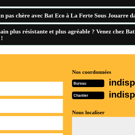
in pas chère avec Bat Eco à La Ferte Sous Jouarre d
bain plus résistante et plus agréable ? Venez chez Ba
 !
Nos coordonnées
indisp
Bureau
indisp
Chantier
Nous localiser