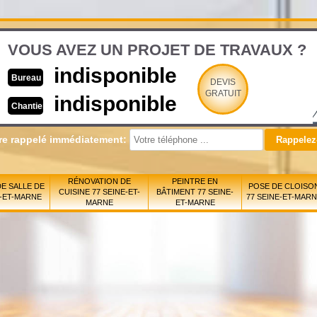
VOUS AVEZ UN PROJET DE TRAVAUX ?
indisponible
Bureau
DEVIS
GRATUIT
indisponible
Chantier
re rappelé immédiatement:
RÉNOVATION DE
PEINTRE EN
E SALLE DE
POSE DE CLOISO
CUISINE 77 SEINE-ET-
BÂTIMENT 77 SEINE-
E-ET-MARNE
77 SEINE-ET-MAR
MARNE
ET-MARNE