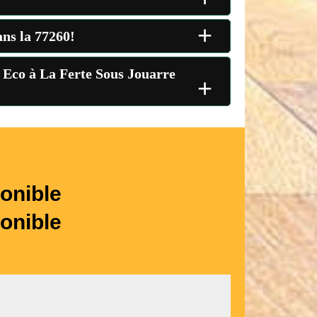
+
ans la 77260!
t Eco à La Ferte Sous Jouarre
+
onible
onible