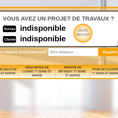
VOUS AVEZ UN PROJET DE TRAVAUX ?
indisponible
Bureau
DEVIS
GRATUIT
indisponible
Chantier
re rappelé immédiatement:
RÉNOVATION DE
PEINTRE EN
E SALLE DE
POSE DE CLOISO
CUISINE 77 SEINE-ET-
BÂTIMENT 77 SEINE-
E-ET-MARNE
77 SEINE-ET-MAR
MARNE
ET-MARNE