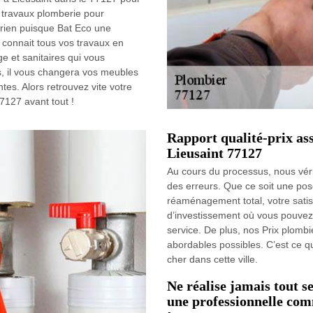
s travaux plomberie pour
rien puisque Bat Eco une
l connait tous vos travaux en
e et sanitaires qui vous
us, il vous changera vos meubles
es. Alors retrouvez vite votre
7127 avant tout !
Rapport qualité-prix as
Lieusaint 77127
Au cours du processus, nous véri
des erreurs. Que ce soit une po
réaménagement total, votre satisfa
d’investissement où vous pouvez 
service. De plus, nos Prix plombie
abordables possibles. C’est ce q
cher dans cette ville.
Ne réalise jamais tout s
une professionnelle com