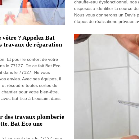
chauffe-eau dysfonctionnel, nos 
disposés à identifier la source d
Nous vous donnerons un Devis pl
étapes de réalisations prévues av
e vôtre ? Appelez Bat
s travaux de réparation
n. Et pour le confort de votre
ans le 77127. De ce fait Bat Eco
int dans le 77127. Ne vous
os envies. Avec ses équipes, il
 et résoudre toutes sortes de
u chantier pour votre bien-être.
 avec Bat Eco à Lieusaint dans
ser des travaux plomberie
tte. Bat Eco une
co à Lieusaint dans le 77127 pour