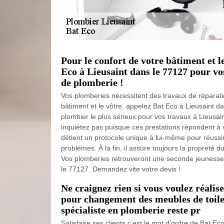
Pour le confort de votre bâtiment et l
Eco à Lieusaint dans le 77127 pour vo
de plomberie !
Vos plomberies nécessitent des travaux de réparatio
bâtiment et le vôtre, appelez Bat Eco à Lieusaint d
plombier le plus sérieux pour vos travaux à Lieusa
inquiétez pas puisque ces prestations répondent à v
détient un protocole unique à lui-même pour réussir
problèmes. À la fin, il assure toujours la propreté d
Vos plomberies retrouveront une seconde jeunesse
le 77127. Demandez vite votre devis !
Ne craignez rien si vous voulez réali
pour changement des meubles de toile
spécialiste en plomberie reste pr
Satisfaire ses clients c’est le mot d’ordre de Bat E