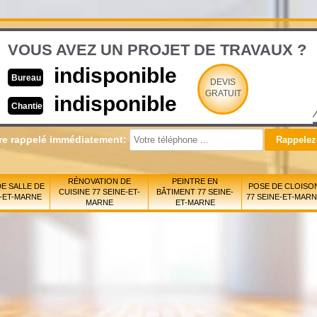
VOUS AVEZ UN PROJET DE TRAVAUX ?
indisponible
Bureau
DEVIS
GRATUIT
indisponible
Chantier
re rappelé immédiatement:
RÉNOVATION DE
PEINTRE EN
E SALLE DE
POSE DE CLOISO
CUISINE 77 SEINE-ET-
BÂTIMENT 77 SEINE-
E-ET-MARNE
77 SEINE-ET-MAR
MARNE
ET-MARNE